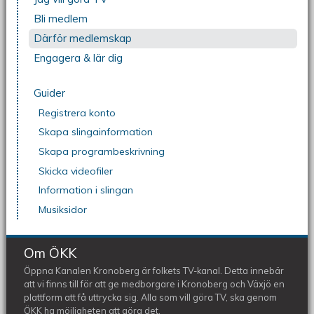
Bli medlem
Därför medlemskap
Engagera & lär dig
Guider
Registrera konto
Skapa slingainformation
Skapa programbeskrivning
Skicka videofiler
Information i slingan
Musiksidor
Om ÖKK
Öppna Kanalen Kronoberg är folkets TV-kanal. Detta innebär
att vi finns till för att ge medborgare i Kronoberg och Växjö en
plattform att få uttrycka sig. Alla som vill göra TV, ska genom
ÖKK ha möjligheten att göra det.