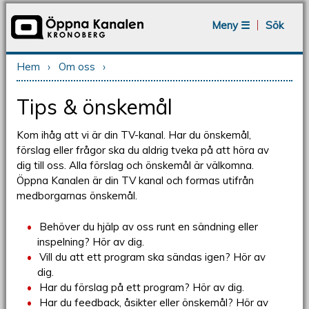
Jump to navigation
Meny ☰
Sök
Hem
›
Om oss
›
Du är här
Tips & önskemål
Kom ihåg att vi är din TV-kanal. Har du önskemål,
förslag eller frågor ska du aldrig tveka på att höra av
dig till oss. Alla förslag och önskemål är välkomna.
Öppna Kanalen är din TV kanal och formas utifrån
medborgarnas önskemål.
Behöver du hjälp av oss runt en sändning eller
inspelning? Hör av dig.
Vill du att ett program ska sändas igen? Hör av
dig.
Har du förslag på ett program? Hör av dig.
Har du feedback, åsikter eller önskemål? Hör av