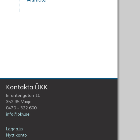
Kontakta ÖKK
Infanterigatan 10
352 35 Växjö
0470 - 322 600
info@okv.se
Logga in
Nytt konto