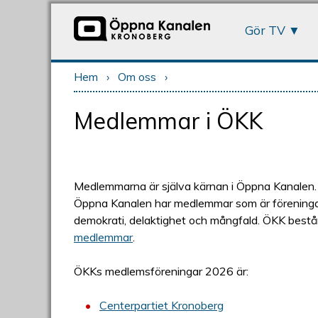
Gör TV
Hem
›
Om oss
›
Du är här
Medlemmar i ÖKK
Medlemmarna är själva kärnan i Öppna Kanalen
Öppna Kanalen har medlemmar som är föreningar,
demokrati, delaktighet och mångfald. ÖKK består 
medlemmar
.
ÖKKs medlemsföreningar 2026 är:
Centerpartiet Kronoberg