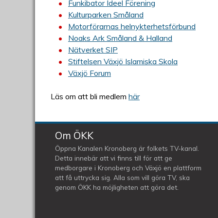
Funkibator Ideel Förening
Kulturparken Småland
Motorförarnas helnykterhetsförbund
Noaks Ark Småland & Halland
Nätverket SIP
Stiftelsen Växjö Islamiska Skola
Växjö Forum
Läs om att bli medlem
här
Om ÖKK
Öppna Kanalen Kronoberg är folkets TV-kanal.
Detta innebär att vi finns till för att ge
medborgare i Kronoberg och Växjö en plattform
att få uttrycka sig. Alla som vill göra TV, ska
genom ÖKK ha möjligheten att göra det.