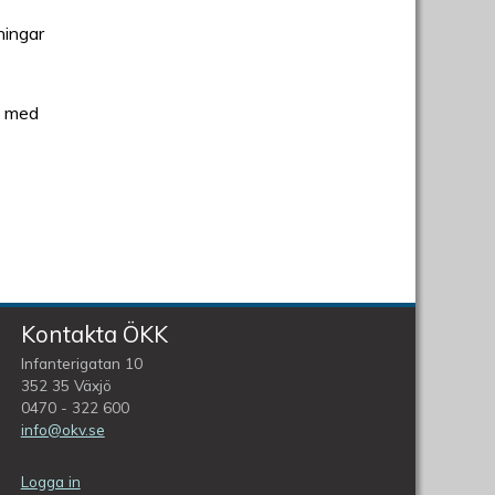
ningar
t, med
Kontakta ÖKK
Infanterigatan 10
352 35 Växjö
0470 - 322 600
info@okv.se
Logga in