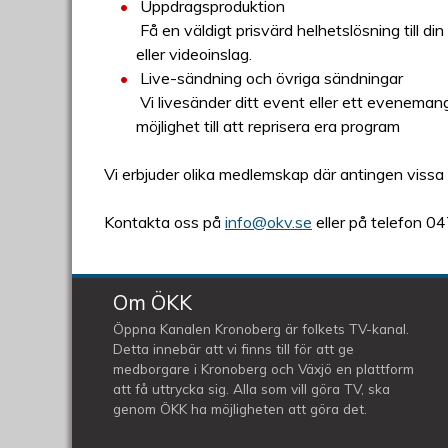
Uppdragsproduktion
Få en väldigt prisvärd helhetslösning till din
eller videoinslag.
Live-sändning och övriga sändningar
Vi livesänder ditt event eller ett evenemang 
möjlighet till att reprisera era program
Vi erbjuder olika medlemskap där antingen vissa e
Kontakta oss på
info@okv.se
eller på telefon 0
Om ÖKK
Öppna Kanalen Kronoberg är folkets TV-kanal.
Detta innebär att vi finns till för att ge
medborgare i Kronoberg och Växjö en plattform
att få uttrycka sig. Alla som vill göra TV, ska
genom ÖKK ha möjligheten att göra det.