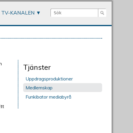
Sök
TV-KANALEN
Sökformulär
n
Tjänster
Uppdragsproduktioner
Medlemskap
Funkibator mediabyrå
Ett