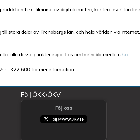
 produktion t.ex. filmning av digitala möten, konferenser, föreläs
till stora delar av Kronobergs län, och hela världen via interne
ller alla dessa punkter ingår. Läs om hur ni blir medlem
här
.
470 - 322 600 för mer information.
Följ ÖKK/ÖKV
Följ oss