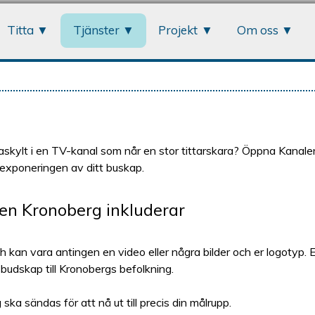
Jump to navigation
Titta
Tjänster
Projekt
Om oss
ngaskylt i en TV-kanal som når en stor tittarskara? Öppna Kanale
 exponeringen av ditt buskap.
en Kronoberg inkluderar
h kan vara antingen en video eller några bilder och er logotyp. 
t budskap till Kronobergs befolkning.
 ska sändas för att nå ut till precis din målrupp.