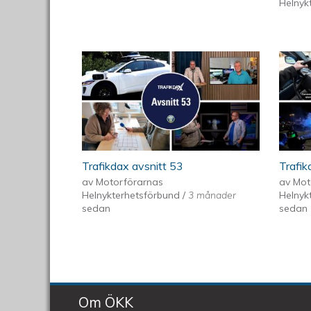
Helnyk
Trafikdax avsnitt 53
Trafik
av
Motorförarnas
av
Mot
Helnykterhetsförbund
/
3 månader
Helnyk
sedan
sedan
Om ÖKK