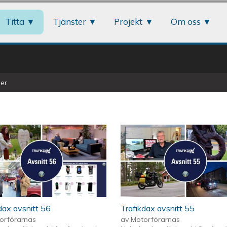
Jump to navigation
Titta
Tjänster
Projekt
Om oss
er
dax avsnitt 56
Trafikdax avsnitt 55
orförarnas
av
Motorförarnas