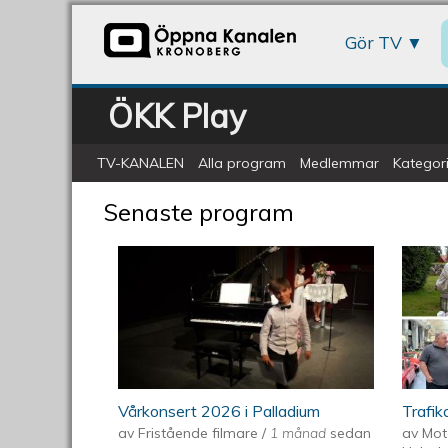
Gör TV
ÖKK Play
TV-KANALEN
Alla program
Medlemmar
Kategori
Senaste program
Vårkonsert 2026 i Palladium
Trafik
av
Fristående filmare
/
1 månad
sedan
av
Mot