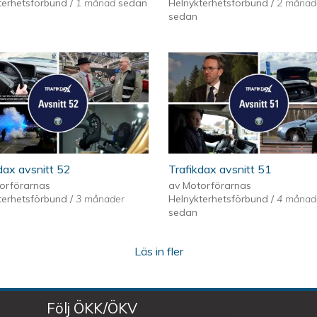
terhetsförbund
/
1 månad
sedan
Helnykterhetsförbund
/
2 månad
sedan
dax avsnitt 52
Trafikdax avsnitt 51
orförarnas
av
Motorförarnas
terhetsförbund
/
3 månader
Helnykterhetsförbund
/
4 månad
sedan
Läs in fler
Följ ÖKK/ÖKV