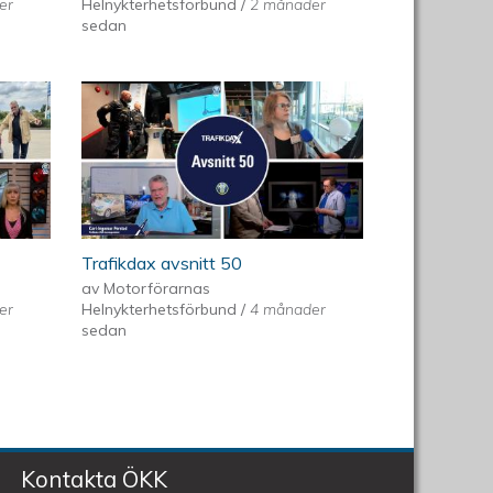
er
Helnykterhetsförbund
/
2 månader
sedan
Trafikdax avsnitt 50
av
Motorförarnas
er
Helnykterhetsförbund
/
4 månader
sedan
Kontakta ÖKK