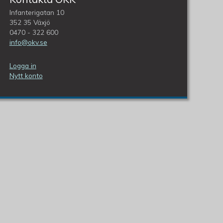
Infanterigatan 10
352 35 Växjö
0470 - 322 600
info@okv.se
Logga in
Nytt konto