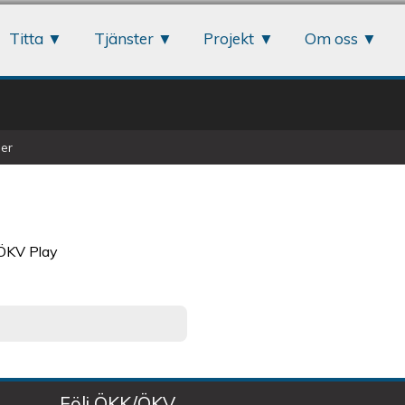
Jump to navigation
Titta
Tjänster
Projekt
Om oss
er
 ÖKV Play
Följ ÖKK/ÖKV