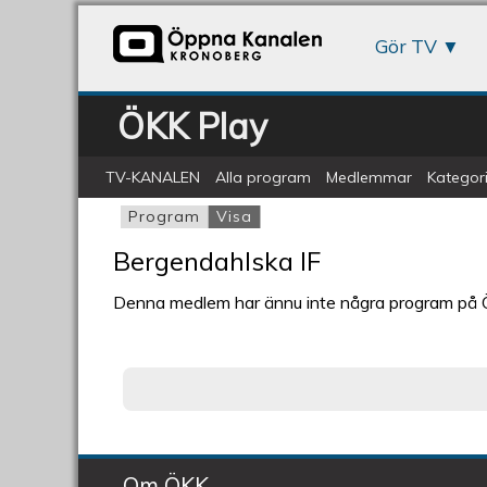
Gör TV
ÖKK Play
TV-KANALEN
Alla program
Medlemmar
Kategori
Program
Visa
(aktiv flik)
Primära flikar
Bergendahlska IF
Denna medlem har ännu inte några program på
Om ÖKK