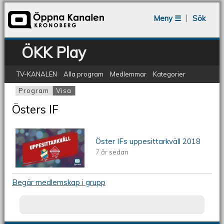
Jump to navigation
Meny ☰
Sök
ÖKK Play
TV-KANALEN
Alla program
Medlemmar
Kategorier
Program
Visa
(aktiv flik)
Primära flikar
Östers IF
Öster IFs uppesittarkväll 2018
Öster IFs uppesittarkväll 2018
7 år
sedan
Begär medlemskap i grupp