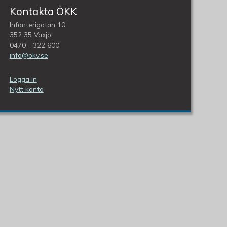
Kontakta ÖKK
Infanterigatan 10
352 35 Växjö
0470 - 322 600
info@okv.se
Logga in
Nytt konto