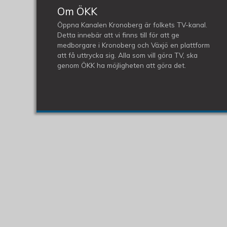
Om ÖKK
Öppna Kanalen Kronoberg är folkets TV-kanal.
Detta innebär att vi finns till för att ge
medborgare i Kronoberg och Växjö en plattform
att få uttrycka sig. Alla som vill göra TV, ska
genom ÖKK ha möjligheten att göra det.