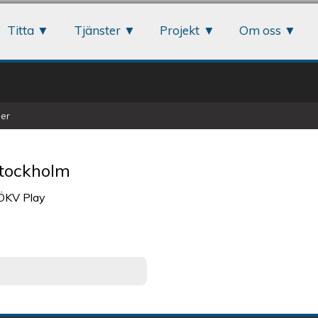
Jump to navigation
Titta
Tjänster
Projekt
Om oss
er
Stockholm
 ÖKV Play