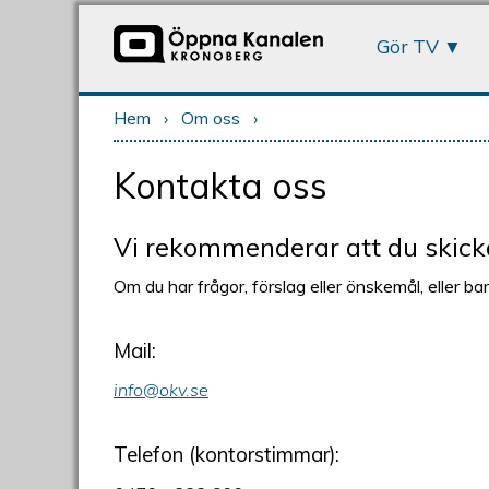
Gör TV
Hem
›
Om oss
›
Du är här
Kontakta oss
Vi rekommenderar att du skicka
Om du har frågor, förslag eller önskemål, eller bar
Mail:
info@okv.se
Telefon (kontorstimmar):