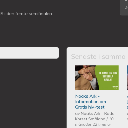
2
IS i den femte semifinalen.
Senaste i samma 
Noaks Ark - Info
Noaks Ark -
Information om
Gratis hiv-test
av
Noaks Ark - Röda
Korset Småland
/
10
månader 22 timmar