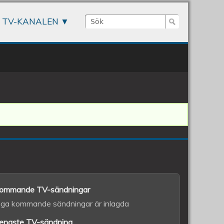
Sök
TV-KANALEN
Sökformulär
ommande TV-sändningar
nga kommande sändningar är inlagda
enaste TV-sändning