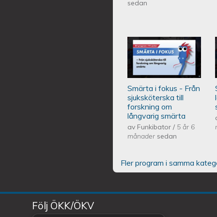
sedan
Smärta i fokus - 
om långvarig sm
Smärta i fokus - Från
sjuksköterska till
forskning om
långvarig smärta
av
Funkibator
/
5 år 6
månader
sedan
Fler program i samma kateg
Följ ÖKK/ÖKV