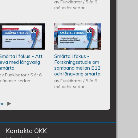
av
Funkibator
/
5 år 6
månader
sedan
långvarig smärta
Från sjuksköterska till forskning
Smärta i fokus - Att leva med
Smärta i fokus -
ärta
långvarig smärta
Forskningsstudie
Smärta i fokus - Att
Smärta i fokus -
om samband
leva med långvarig
Forskningsstudie om
smärta
samband mellan B12
mellan B12 och
och långvarig smärta
av
Funkibator
/
5 år 6
månader
sedan
av
Funkibator
/
5 år 6
månader
sedan
långvarig smärta
ori
Kontakta ÖKK