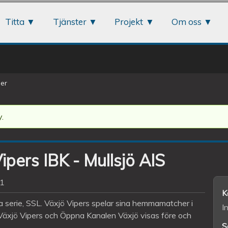
Jump to navigation
Titta
Tjänster
Projekt
Om oss
er
.
ipers IBK - Mullsjö AIS
31
K
 serie, SSL. Växjö Vipers spelar sina hemmamatcher i
I
Växjö Vipers och Öppna Kanalen Växjö visas före och
S