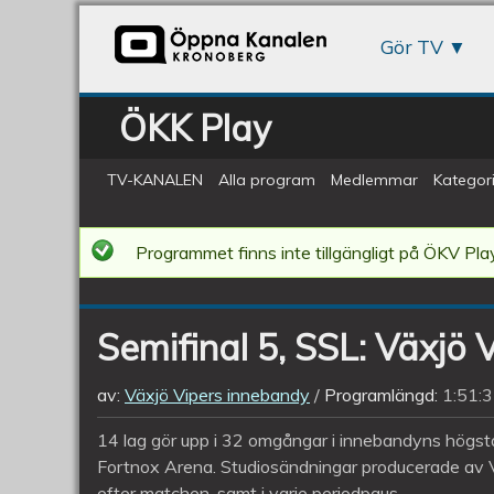
Gör TV
ÖKK Play
TV-KANALEN
Alla program
Medlemmar
Kategori
Semifinal
Programmet finns inte tillgängligt på ÖKV Play
5,
SSL:
Semifinal 5, SSL: Växjö V
Växjö
Vipers
av:
Växjö Vipers innebandy
Programlängd:
1:51:
IBK
14 lag gör upp i 32 omgångar i innebandyns högsta
-
Fortnox Arena. Studiosändningar producerade av 
efter matchen, samt i varje periodpaus.