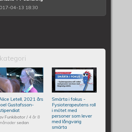
017-04-13 18:30
kategori
rmation på 6 språk
Alice Letell är årets Joel
Smärta i fokus -
Gustafsson-stipendiat
Fysioterapeutens
Alice Letell, 2021 års
Smärta i fokus -
roll i mötet med
Joel Gustafsson-
Fysioterapeutens roll
stipendiat
i mötet med
personer som
personer som lever
av
Funkibator
/
4 år 8
med långvarig
månader
sedan
smärta
lever med